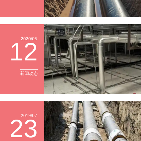
2020/05
12
新闻动态
2019/07
23