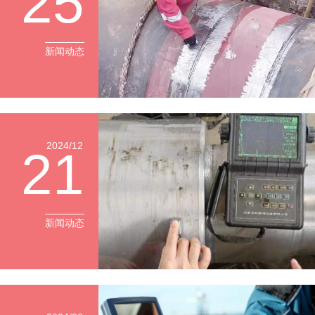
25
新闻动态
2024/12
21
新闻动态