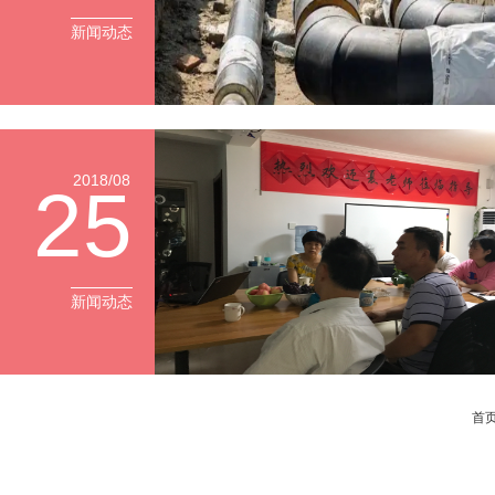
新闻动态
2018/08
25
新闻动态
首