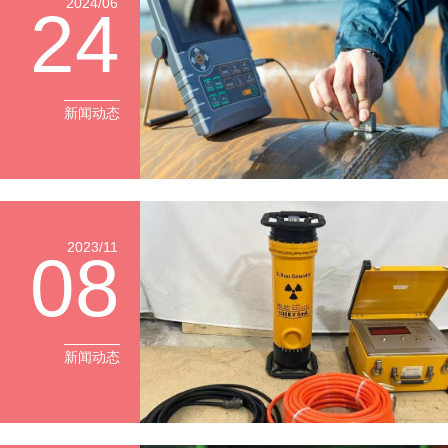
2024/06
24
新闻动态
2023/11
08
新闻动态