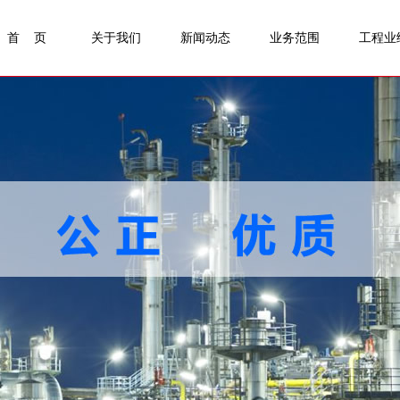
首 页
关于我们
新闻动态
业务范围
工程业