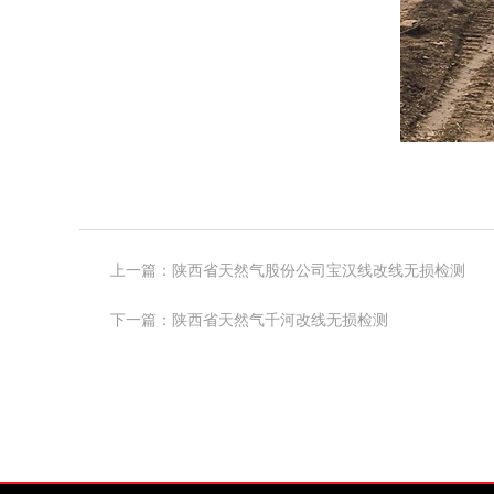
上一篇：
陕西省天然气股份公司宝汉线改线无损检测
下一篇：
陕西省天然气千河改线无损检测