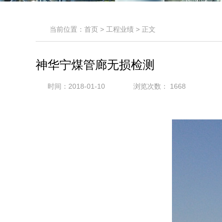
当前位置：
首页
>
工程业绩
> 正文
神华宁煤管廊无损检测
时间：2018-01-10
浏览次数：
1668