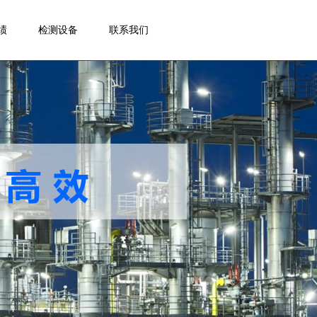
绩
检测设备
联系我们